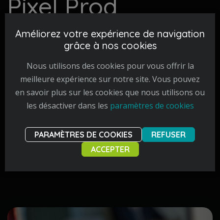
Pixel Prod
Une agence de communication
Améliorez votre expérience de navigation
grâce à nos cookies
spécialisée en audiovisuel.
Nous utilisons des cookies pour vous offrir la
meilleure expérience sur notre site. Vous pouvez
en savoir plus sur les cookies que nous utilisons ou
LIEGE AIRPORT
PROTECTION UNIT
VILLE DE LIÈGE
les désactiver dans les
paramètres de cookies
L’arrivée d’une nouvelle compagnie aérienne à
Liege Airport
PARAMÈTRES DE COOKIES
REFUSER
ACCEPTER