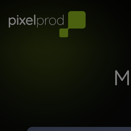
M
Services
Le Pixel est le plus petit élément
d’une image.
Les Pixels sont des révélateurs, ils
vous rendent visible.