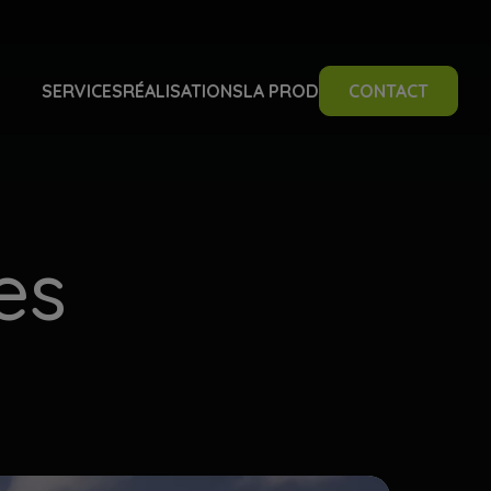
SERVICES
RÉALISATIONS
LA PROD
CONTACT
es
udiovisuel
DÉOS
PTATIONS LIVE
IMATIONS MOTION DESIGN