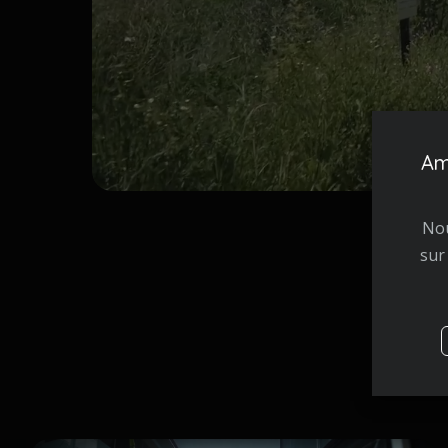
Am
Nou
sur