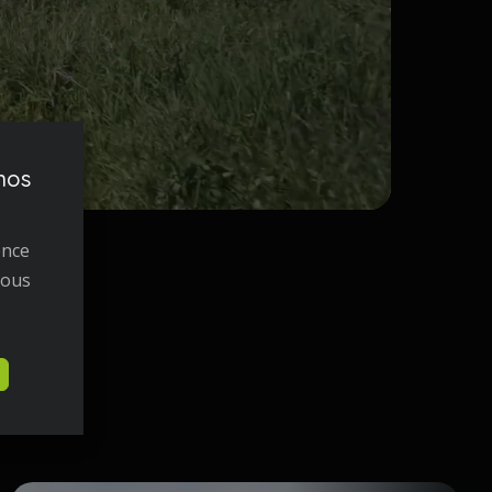
nos
ence
nous